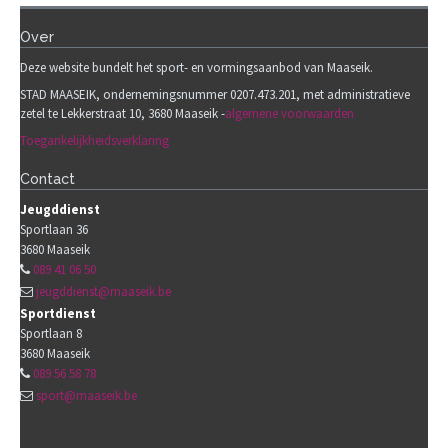
Over
Deze website bundelt het sport- en vormingsaanbod van Maaseik.
STAD MAASEIK, ondernemingsnummer 0207.473.201, met administratieve
zetel te Lekkerstraat 10, 3680 Maaseik -
algemene voorwaarden
Toegankelijkheidsverklaring
Contact
Jeugddienst
Sportlaan 36
3680
Maaseik
089 41 06 50
jeugddienst@maaseik.be
Sportdienst
Sportlaan 8
3680
Maaseik
089 56 58 78
sport@maaseik.be