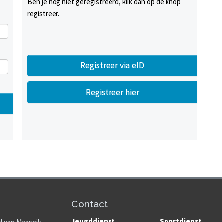
Ben je nog niet geregistreerd, klik dan op de knop
registreer.
Registreer via eID
Registreer hier
Contact
Jeugddienst
Sportdienst
 van Maaseik.