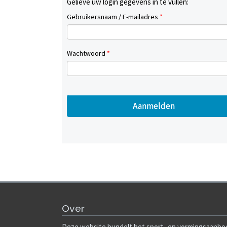
Gelieve uw login gegevens in te vullen:
Gebruikersnaam / E-mailadres
*
Wachtwoord
*
Over
Deze website bundelt het sport- en vormingsaanbod