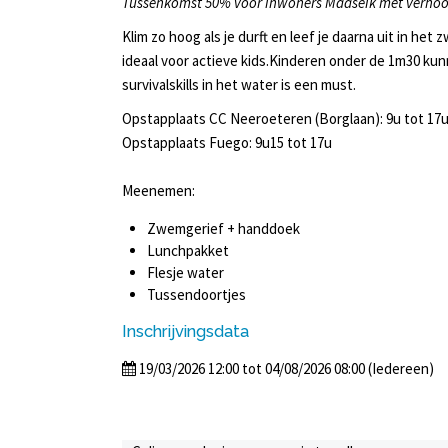
Tussenkomst 50% voor inwoners Maaseik met verho
Klim zo hoog als je durft en leef je daarna uit in he
ideaal voor actieve kids.Kinderen onder de 1m30 kunn
survivalskills in het water is een must.
Opstapplaats CC Neeroeteren (Borglaan): 9u tot 17
Opstapplaats Fuego: 9u15 tot 17u
Meenemen:
Zwemgerief + handdoek
Lunchpakket
Flesje water
Tussendoortjes
Inschrijvingsdata
19/03/2026 12:00 tot 04/08/2026 08:00 (Iedereen)