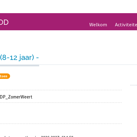
OD
Welkom
Activiteit
-12 jaar) -
atsen
DP_ZomerWeert