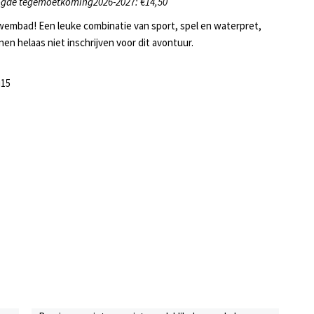
ogde tegemoetkoming2026-2027: €14,50
t zwembad! Een leuke combinatie van sport, spel en waterpret,
en helaas niet inschrijven voor dit avontuur.
u15