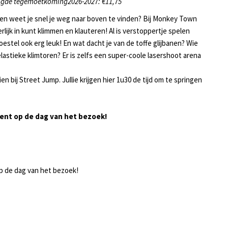
ogde tegemoetkoming2026-2027: €11,75
s en weet je snel je weg naar boven te vinden? Bij Monkey Town
ijk in kunt klimmen en klauteren! Al is verstoppertje spelen
oestel ook erg leuk! En wat dacht je van de toffe glijbanen? Wie
 elastieke klimtoren? Er is zelfs een super-coole lasershoot arena
en bij Street Jump. Jullie krijgen hier 1u30 de tijd om te springen
 bent op de dag van het bezoek!
 op de dag van het bezoek!