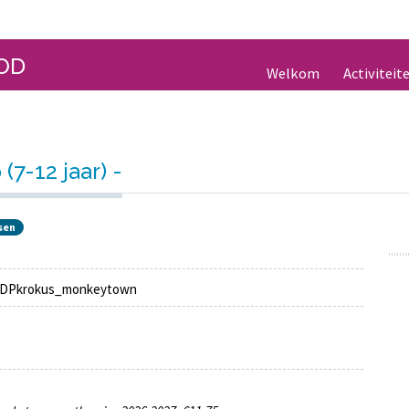
OD
Welkom
Activiteit
7-12 jaar) -
tsen
DPkrokus_monkeytown