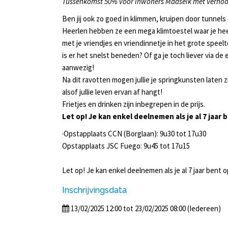
Tussenkomst 50% voor inwoners Maaseik met verho
Ben jij ook zo goed in klimmen, kruipen door tunnel
Heerlen hebben ze een mega klimtoestel waar je heerl
met je vriendjes en vriendinnetje in het grote speelt
is er het snelst beneden? Of ga je toch liever via de
aanwezig!
Na dit ravotten mogen jullie je springkunsten laten zi
alsof jullie leven ervan af hangt!
Frietjes en drinken zijn inbegrepen in de prijs.
Let op! Je kan enkel deelnemen als je al 7 jaar
·Opstapplaats CCN (Borglaan): 9u30 tot 17u30
Opstapplaats JSC Fuego: 9u45 tot 17u15
Let op! Je kan enkel deelnemen als je al 7 jaar bent
Inschrijvingsdata
13/02/2025 12:00 tot 23/02/2025 08:00 (Iedereen)