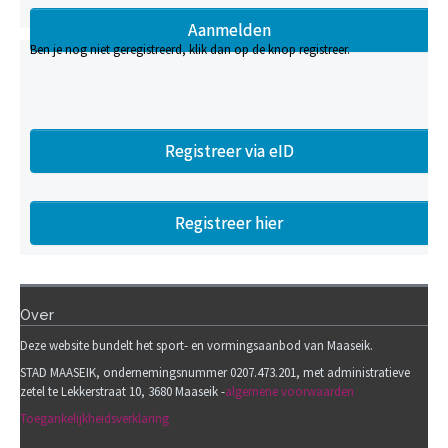
Ben je nog niet geregistreerd, klik dan op de knop registreer.
Registreer via eID
Registreer hier
Over
Deze website bundelt het sport- en vormingsaanbod van Maaseik.
STAD MAASEIK, ondernemingsnummer 0207.473.201, met administratieve
zetel te Lekkerstraat 10, 3680 Maaseik -
algemene voorwaarden
Toegankelijkheidsverklaring