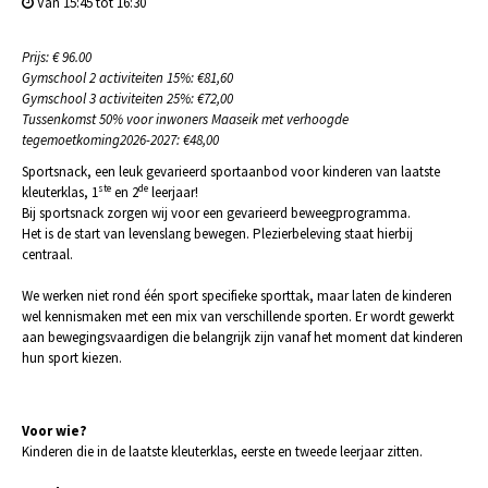
Van 15:45 tot 16:30
Prijs: € 96.00
Gymschool 2 activiteiten 15%: €81,60
Gymschool 3 activiteiten 25%: €72,00
Tussenkomst 50% voor inwoners Maaseik met verhoogde
tegemoetkoming2026-2027: €48,00
Sportsnack, een leuk gevarieerd sportaanbod voor kinderen van laatste
ste
de
kleuterklas, 1
en 2
leerjaar!
Bij sportsnack zorgen wij voor een gevarieerd beweegprogramma.
Het is de start van levenslang bewegen. Plezierbeleving staat hierbij
centraal.
We werken niet rond één sport specifieke sporttak, maar laten de kinderen
wel kennismaken met een mix van verschillende sporten. Er wordt gewerkt
aan bewegingsvaardigen die belangrijk zijn vanaf het moment dat kinderen
hun sport kiezen.
Voor wie?
Kinderen die in de laatste kleuterklas, eerste en tweede leerjaar zitten.