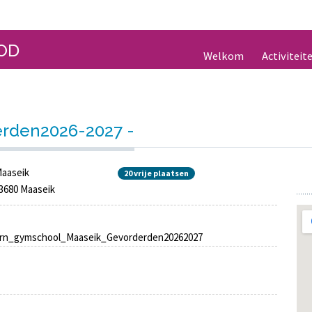
OD
Welkom
Activiteit
rden2026-2027 -
Maaseik
20 vrije plaatsen
 3680 Maaseik
rn_gymschool_Maaseik_Gevorderden20262027