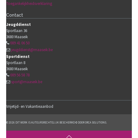
Toegankelijkheidsverklaring
Contact
Jeugddienst
Sportlaan 36
3680
Maaseik
089 41 06 50
jeugddienst@maaseik.be
Sportdienst
Sportlaan 8
3680
Maaseik
089 56 58 78
sport@maaseik.be
Vrijetijd- en Vakantieaanbod
© 2026 DIT WERK IS AUTEURSRECHTELIJK BESCHERMD © DOOR ORCA SOLUTIONS.