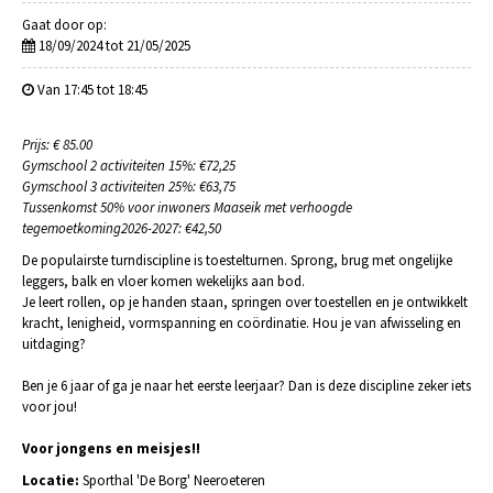
Gaat door op:
18/09/2024 tot 21/05/2025
Van 17:45 tot 18:45
Prijs: € 85.00
Gymschool 2 activiteiten 15%: €72,25
Gymschool 3 activiteiten 25%: €63,75
Tussenkomst 50% voor inwoners Maaseik met verhoogde
tegemoetkoming2026-2027: €42,50
De populairste turndiscipline is toestelturnen. Sprong, brug met ongelijke
leggers, balk en vloer komen wekelijks aan bod.
Je leert rollen, op je handen staan, springen over toestellen en je ontwikkelt
kracht, lenigheid, vormspanning en coördinatie. Hou je van afwisseling en
uitdaging?
Ben je 6 jaar of ga je naar het eerste leerjaar? Dan is deze discipline zeker iets
voor jou!
Voor jongens en meisjes!!
Locatie:
Sporthal 'De Borg' Neeroeteren