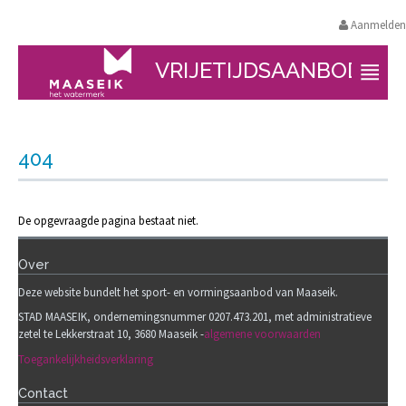
Aanmelden
VRIJETIJDSAANBOD
404
De opgevraagde pagina bestaat niet.
Over
Deze website bundelt het sport- en vormingsaanbod van Maaseik.
STAD MAASEIK, ondernemingsnummer 0207.473.201, met administratieve
zetel te Lekkerstraat 10, 3680 Maaseik -
algemene voorwaarden
Toegankelijkheidsverklaring
Contact