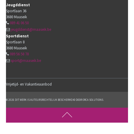
Jeugddienst
Sportlaan 36
3680
Maaseik
089 41 06 50
jeugddienst@maaseik.be
Sportdienst
Sportlaan 8
3680
Maaseik
089 56 58 78
sport@maaseik.be
Vrijetijd- en Vakantieaanbod
© 2026 DIT WERK IS AUTEURSRECHTELIJK BESCHERMD © DOOR ORCA SOLUTIONS.