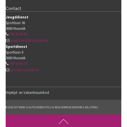
Contact
Jeugddienst
Sportlaan 36
3680
Maaseik
089 41 06 50
jeugddienst@maaseik.be
Sportdienst
Sportlaan 8
3680
Maaseik
089 56 58 78
sport@maaseik.be
Vrijetijd- en Vakantieaanbod
© 2026 DIT WERK IS AUTEURSRECHTELIJK BESCHERMD © DOOR ORCA SOLUTIONS.