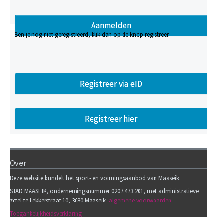
Ben je nog niet geregistreerd, klik dan op de knop registreer.
Registreer via eID
Registreer hier
Over
Deze website bundelt het sport- en vormingsaanbod van Maaseik.
STAD MAASEIK, ondernemingsnummer 0207.473.201, met administratieve
zetel te Lekkerstraat 10, 3680 Maaseik -
algemene voorwaarden
Toegankelijkheidsverklaring