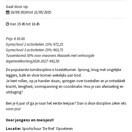
Gaat door op:
16/09/2024 tot 21/05/2025
Van 15:45 tot 16:45
Prijs: € 85.00
Gymschool 2 activiteiten 15%: €72,25
Gymschool 3 activiteiten 25%: €63,75
Tussenkomst 50% voor inwoners Maaseik met verhoogde
tegemoetkoming2026-2027: €42,50
De populairste turndiscipline is toestelturnen. Sprong, brug met ongelijke
leggers, balk en vloer komen wekelijks aan bod.
Je leert rollen, op je handen staan, springen over toestellen en je ontwikkelt
kracht, lenigheid, vormspanning en coördinatie. Hou je van afwisseling en
uitdaging?
Ben je 6 jaar of ga je naar het eerste leerjaar? Dan is deze discipline zeker iets
voor jou!
Voor jongens en meisjes!!
Locatie:
Sportschuur 'De Riet' Opoeteren