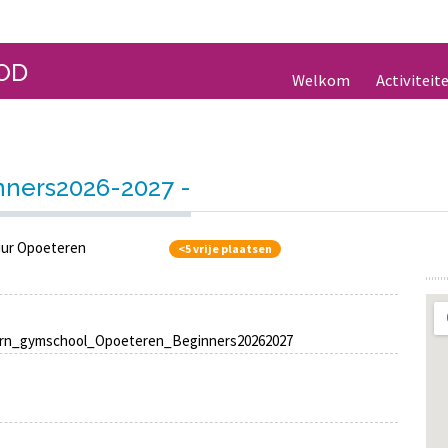
OD
Welkom
Activiteit
ners2026-2027 -
ur Opoeteren
<5 vrije plaatsen
rn_gymschool_Opoeteren_Beginners20262027