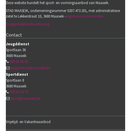
Deze website bundelt het sport- en vormingsaanbod van Maaseik.
STAD MAASEIK, ondernemingsnummer 0207.473.201, met administratieve
zetel te Lekkerstraat 10, 3680 Maaseik -
algemene voorwaarden
Toegankelijkheidsverklaring
Contact
Jeugddienst
Sportlaan 36
3680
Maaseik
089 41 06 50
jeugddienst@maaseik.be
Sportdienst
Sportlaan 8
3680
Maaseik
089 56 58 78
sport@maaseik.be
Vrijetijd- en Vakantieaanbod