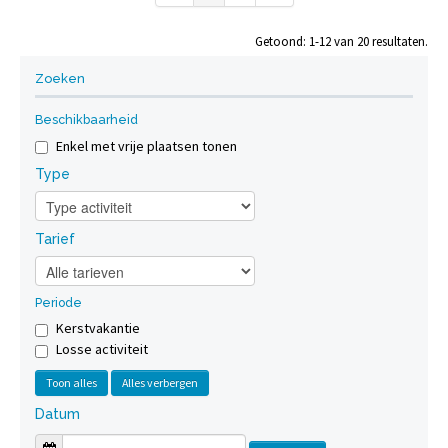
salto's te oefenen, springen over de verhogingen?
Getoond: 1-12 van 20 resultaten.
Organisatie Sportdienst in samenwerking met
Dienst Jeugd en Samenleving
Zoeken
Bekijk
Beschikbaarheid
Enkel met vrije plaatsen tonen
Type
Tarief
Periode
Kerstvakantie
Losse activiteit
Toon alles
Alles verbergen
Datum